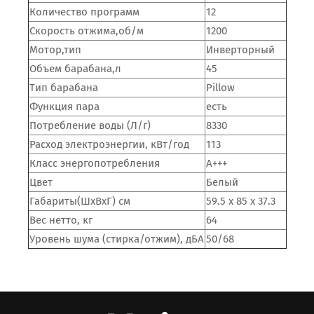
Количество программ
12
Скорость отжима,об/м
1200
Мотор,тип
Инверторный
Объем барабана,л
45
Тип барабана
Pillow
Функция пара
есть
Потребление воды (Л/г)
8330
Расход электроэнергии, кВт/год
113
Класс энергопотребления
A+++
Цвет
Белый
Габариты(ШхВхГ) см
59.5 х 85 х 37.3
Вес нетто, кг
64
Уровень шума (стирка/отжим), дБА
50/68